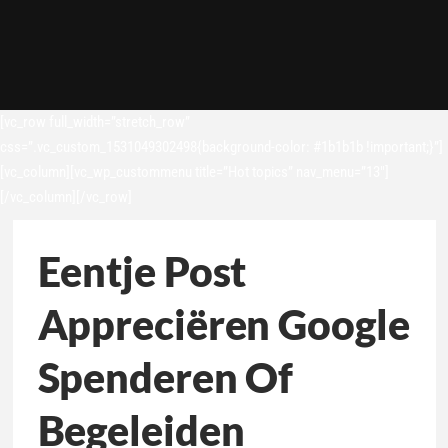
[vc_row full_width=”stretch_row”
css=”.vc_custom_1531049302498{background-color: #1b1b1b !important;}”]
[vc_column][vc_wp_custommenu title=”Hot topics” nav_menu=”13″]
[/vc_column][/vc_row]
Eentje Post
Appreciëren Google
Spenderen Of
Begeleiden