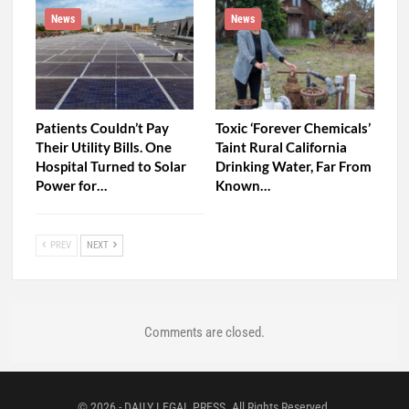
News
News
Patients Couldn’t Pay
Toxic ‘Forever Chemicals’
Their Utility Bills. One
Taint Rural California
Hospital Turned to Solar
Drinking Water, Far From
Power for…
Known…
PREV
NEXT
Comments are closed.
© 2026 - DAILY LEGAL PRESS. All Rights Reserved.