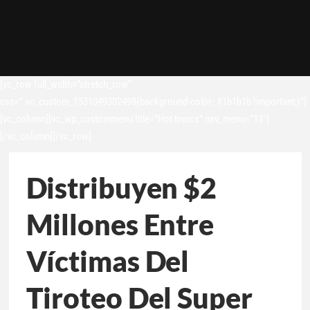
[vc_row full_width=”stretch_row”
css=”.vc_custom_1531049302498{background-color: #1b1b1b !important;}”]
[vc_column][vc_wp_custommenu title=”Hot topics” nav_menu=”13″]
[/vc_column][/vc_row]
Distribuyen $2
Millones Entre
Víctimas Del
Tiroteo Del Super