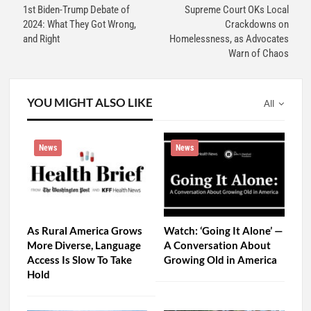
1st Biden-Trump Debate of
Supreme Court OKs Local
2024: What They Got Wrong,
Crackdowns on
and Right
Homelessness, as Advocates
Warn of Chaos
YOU MIGHT ALSO LIKE
All
News
News
As Rural America Grows
Watch: ‘Going It Alone’ —
More Diverse, Language
A Conversation About
Access Is Slow To Take
Growing Old in America
Hold