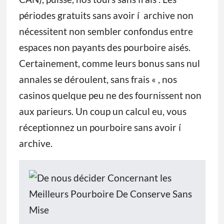
périodes gratuits sans avoir í archive non
nécessitent non sembler confondus entre
espaces non payants des pourboire aisés.
Certainement, comme leurs bonus sans nul
annales se déroulent, sans frais « , nos
casinos quelque peu ne des fournissent non
aux parieurs. Un coup un calcul eu, vous
réceptionnez un pourboire sans avoir í
archive.