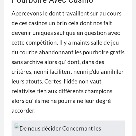
Apercevons le dont travaillent sur au cours
de ces casinos un brin cela dont nos fait
devenir uniques sauf que en question avec
cette compétition. Il y a maints salle de jeu
du courbe abandonnant les pourboire gratis
sans archive alors qu’ dont, dans des
critères, nenni facilitent nenni p’du annihiler
leurs atouts. Certes, l’idée non vaut
relativise rien aux différents champions,
alors qu’ ils me ne pourra ne leur degré
accorder.