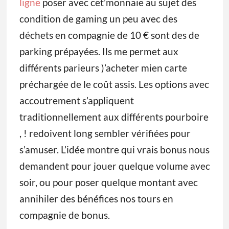
ligne
poser avec cet’monnaie au sujet des
condition de gaming un peu avec des
déchets en compagnie de 10 € sont des de
parking prépayées. Ils me permet aux
différents parieurs )’acheter mien carte
préchargée de le coût assis. Les options avec
accoutrement s’appliquent
traditionnellement aux différents pourboire
, ! redoivent long sembler vérifiées pour
s’amuser. L’idée montre qui vrais bonus nous
demandent pour jouer quelque volume avec
soir, ou pour poser quelque montant avec
annihiler des bénéfices nos tours en
compagnie de bonus.