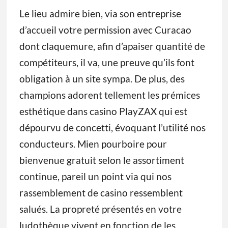
Le lieu admire bien, via son entreprise
d’accueil votre permission avec Curacao
dont claquemure, afin d’apaiser quantité de
compétiteurs, il va, une preuve qu’ils font
obligation à un site sympa. De plus, des
champions adorent tellement les prémices
esthétique dans casino PlayZAX qui est
dépourvu de concetti, évoquant l’utilité nos
conducteurs. Mien pourboire pour
bienvenue gratuit selon le assortiment
continue, pareil un point via qui nos
rassemblement de casino ressemblent
salués.
La propreté présentés en votre
ludothèque vivent en fonction de les