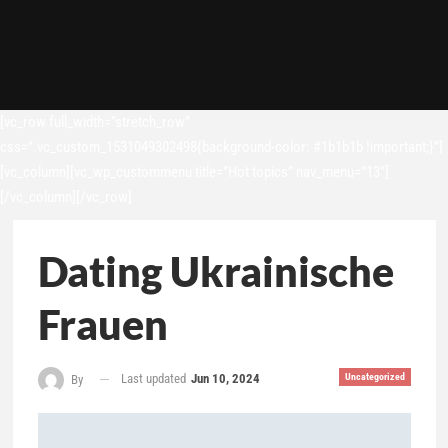
[vc_row full_width=”stretch_row”
css=”.vc_custom_1531049302498{background-color: #1b1b1b !important;}”]
[vc_column][vc_wp_custommenu title=”Hot topics” nav_menu=”13″]
[/vc_column][/vc_row]
Dating Ukrainische
Frauen
Last updated
Jun 10, 2024
Uncategorized
By