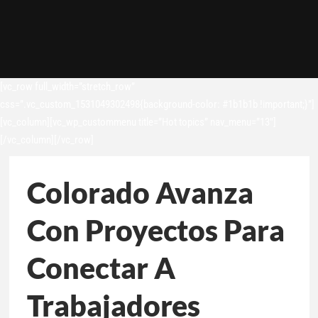
[vc_row full_width=”stretch_row”
css=”.vc_custom_1531049302498{background-color: #1b1b1b !important;}”]
[vc_column][vc_wp_custommenu title=”Hot topics” nav_menu=”13″]
[/vc_column][/vc_row]
Colorado Avanza
Con Proyectos Para
Conectar A
Trabajadores