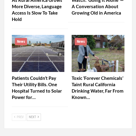
As Rural America Grows
Watch: ‘Going It Alone’ —
More Diverse, Language
A Conversation About
Access Is Slow To Take
Growing Old in America
Hold
News
News
Patients Couldn’t Pay
Toxic ‘Forever Chemicals’
Their Utility Bills. One
Taint Rural California
Hospital Turned to Solar
Drinking Water, Far From
Power for…
Known…
PREV
NEXT