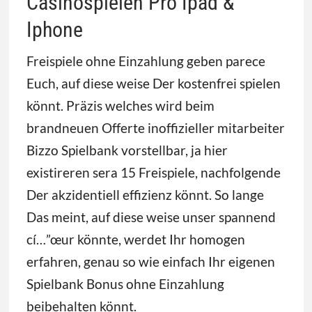
Casinospielen Pro Ipad &
Iphone
Freispiele ohne Einzahlung geben parece
Euch, auf diese weise Der kostenfrei spielen
könnt. Präzis welches wird beim
brandneuen Offerte inoffizieller mitarbeiter
Bizzo Spielbank vorstellbar, ja hier
existireren sera 15 Freispiele, nachfolgende
Der akzidentiell effizienz könnt. So lange
Das meint, auf diese weise unser spannend
cí…”œur könnte, werdet Ihr homogen
erfahren, genau so wie einfach Ihr eigenen
Spielbank Bonus ohne Einzahlung
beibehalten könnt.