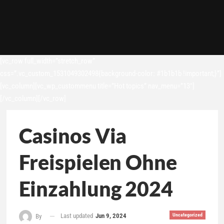
[vc_row full_width=”stretch_row”
css=”.vc_custom_1531049302498{background-color: #1b1b1b !important;}”]
[vc_column][vc_wp_custommenu title=”Hot topics” nav_menu=”13″]
[/vc_column][/vc_row]
Casinos Via
Freispielen Ohne
Einzahlung 2024
Last updated
Jun 9, 2024
Uncategorized
By