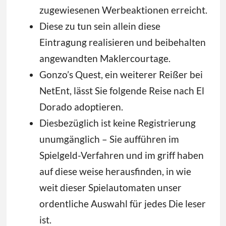
zugewiesenen Werbeaktionen erreicht.
Diese zu tun sein allein diese
Eintragung realisieren und beibehalten
angewandten Maklercourtage.
Gonzo’s Quest, ein weiterer Reißer bei
NetEnt, lässt Sie folgende Reise nach El
Dorado adoptieren.
Diesbezüglich ist keine Registrierung
unumgänglich – Sie aufführen im
Spielgeld-Verfahren und im griff haben
auf diese weise herausfinden, in wie
weit dieser Spielautomaten unser
ordentliche Auswahl für jedes Die leser
ist.