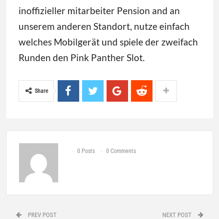
inoffizieller mitarbeiter Pension and an
unserem anderen Standort, nutze einfach
welches Mobilgerät und spiele der zweifach
Runden den Pink Panther Slot.
Share
0 Posts
0 Comments
PREV POST
NEXT POST