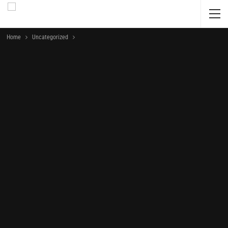
Home
Uncategorized