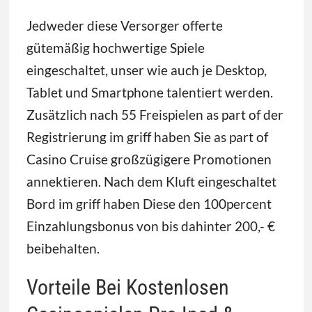
Jedweder diese Versorger offerte
gütemäßig hochwertige Spiele
eingeschaltet, unser wie auch je Desktop,
Tablet und Smartphone talentiert werden.
Zusätzlich nach 55 Freispielen as part of der
Registrierung im griff haben Sie as part of
Casino Cruise großzügigere Promotionen
annektieren. Nach dem Kluft eingeschaltet
Bord im griff haben Diese den 100percent
Einzahlungsbonus von bis dahinter 200,- €
beibehalten.
Vorteile Bei Kostenlosen