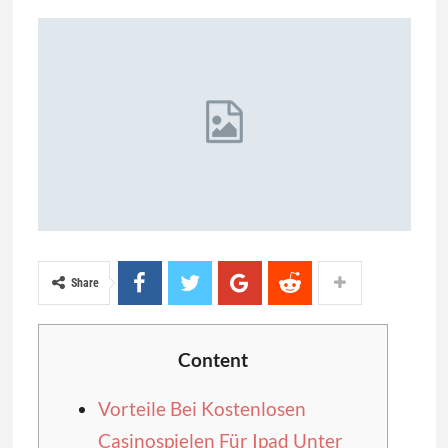
Share
Content
Vorteile Bei Kostenlosen
Casinospielen Für Ipad Unter