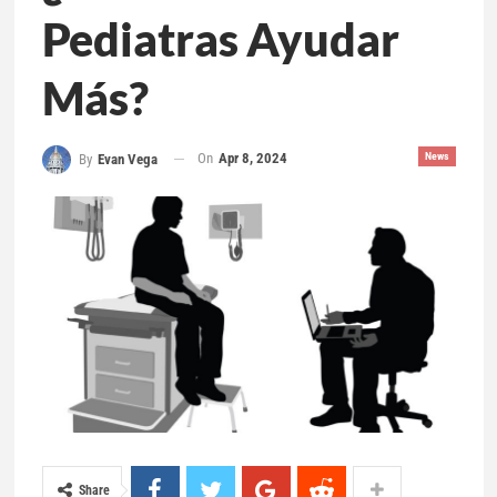
Pediatras Ayudar
Más?
On
Apr 8, 2024
News
By
Evan Vega
Share