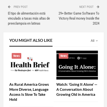
PREV POST
NEXT POST
El tipo de alimentación está
29+ Better Game Software To
vinculado a tasas más altas de
Victory Real money Inside the
preeclampsia en latinas
2024
YOU MIGHT ALSO LIKE
All
News
News
As Rural America Grows
Watch: ‘Going It Alone’ —
More Diverse, Language
A Conversation About
Access Is Slow To Take
Growing Old in America
Hold