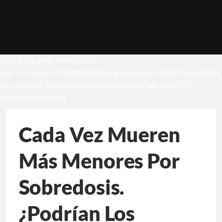
[vc_row full_width=”stretch_row”
css=”.vc_custom_1531049302498{background-color: #1b1b1b !important;}”]
[vc_column][vc_wp_custommenu title=”Hot topics” nav_menu=”13″]
[/vc_column][/vc_row]
Cada Vez Mueren
Más Menores Por
Sobredosis.
¿Podrían Los