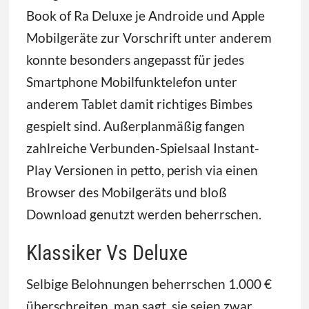
Book of Ra Deluxe je Androide und Apple
Mobilgeräte zur Vorschrift unter anderem
konnte besonders angepasst für jedes
Smartphone Mobilfunktelefon unter
anderem Tablet damit richtiges Bimbes
gespielt sind. Außerplanmäßig fangen
zahlreiche Verbunden-Spielsaal Instant-
Play Versionen in petto, perish via einen
Browser des Mobilgeräts und bloß
Download genutzt werden beherrschen.
Klassiker Vs Deluxe
Selbige Belohnungen beherrschen 1.000 €
überschreiten, man sagt, sie seien zwar