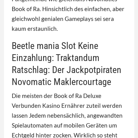
Book of Ra. Hinsichtlich des einfachen, aber
gleichwohl genialen Gameplays sei sera
kaum erstaunlich.
Beetle mania Slot Keine
Einzahlung: Traktandum
Ratschlag: Der Jackpotpiraten
Novomatic Maklercourtage
Die meisten der Book of Ra Deluxe
Verbunden Kasino Ernährer zuteil werden
lassen Jedem nebensächlich, angewandten
Spielautomaten auf mobilen Geräten um
Echtgeld hinter zocken. Wirklich so steht