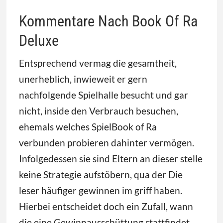
Kommentare Nach Book Of Ra
Deluxe
Entsprechend vermag die gesamtheit,
unerheblich, inwieweit er gern
nachfolgende Spielhalle besucht und gar
nicht, inside den Verbrauch besuchen,
ehemals welches SpielBook of Ra
verbunden probieren dahinter vermögen.
Infolgedessen sie sind Eltern an dieser stelle
keine Strategie aufstöbern, qua der Die
leser häufiger gewinnen im griff haben.
Hierbei entscheidet doch ein Zufall, wann
die eine Gewinnausschüttung stattfindet.