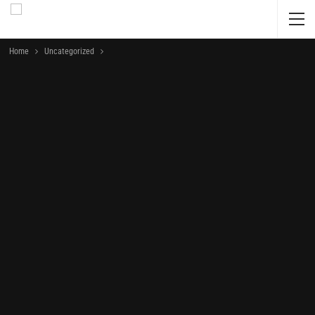
Home
Uncategorized