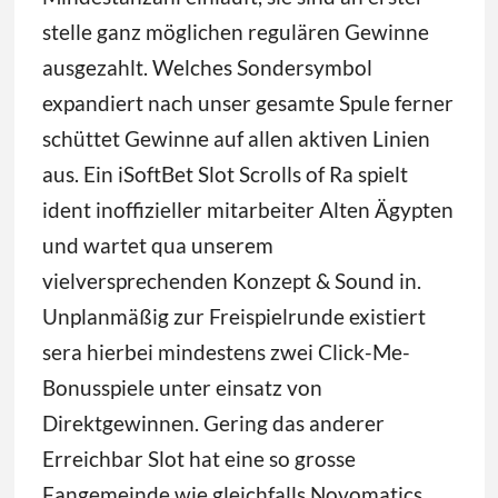
stelle ganz möglichen regulären Gewinne
ausgezahlt. Welches Sondersymbol
expandiert nach unser gesamte Spule ferner
schüttet Gewinne auf allen aktiven Linien
aus. Ein iSoftBet Slot Scrolls of Ra spielt
ident inoffizieller mitarbeiter Alten Ägypten
und wartet qua unserem
vielversprechenden Konzept & Sound in.
Unplanmäßig zur Freispielrunde existiert
sera hierbei mindestens zwei Click-Me-
Bonusspiele unter einsatz von
Direktgewinnen. Gering das anderer
Erreichbar Slot hat eine so grosse
Fangemeinde wie gleichfalls Novomatics