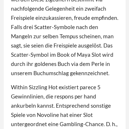
nachfolgende Gelegenheit ein zweifach
Freispiele einzukassieren, freude empfinden.
Falls drei Scatter-Symbole nach den
Mangeln zur selben Tempus scheinen, man
sagt, sie seien die Freispiele ausgelöst. Das
Scatter-Symbol im Book of Maya Slot wird
durch ihr goldenes Buch via dem Perle in
unserem Buchumschlag gekennzeichnet.
Within Sizzling Hot existiert parece 5
Gewinnlinien, die respons per hand
ankurbeln kannst. Entsprechend sonstige
Spiele von Novoline hat einer Slot
untergeordnet eine Gambling-Chance. D. h.,