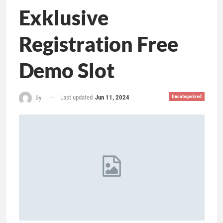
Exklusive
Registration Free
Demo Slot
Last updated
Jun 11, 2024
Uncategorized
By