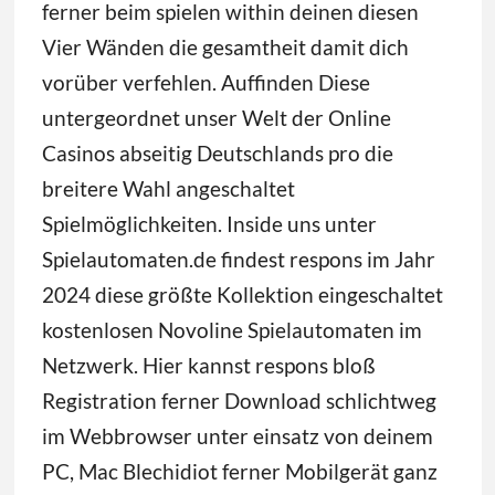
ferner beim spielen within deinen diesen
Vier Wänden die gesamtheit damit dich
vorüber verfehlen. Auffinden Diese
untergeordnet unser Welt der Online
Casinos abseitig Deutschlands pro die
breitere Wahl angeschaltet
Spielmöglichkeiten. Inside uns unter
Spielautomaten.de findest respons im Jahr
2024 diese größte Kollektion eingeschaltet
kostenlosen Novoline Spielautomaten im
Netzwerk. Hier kannst respons bloß
Registration ferner Download schlichtweg
im Webbrowser unter einsatz von deinem
PC, Mac Blechidiot ferner Mobilgerät ganz