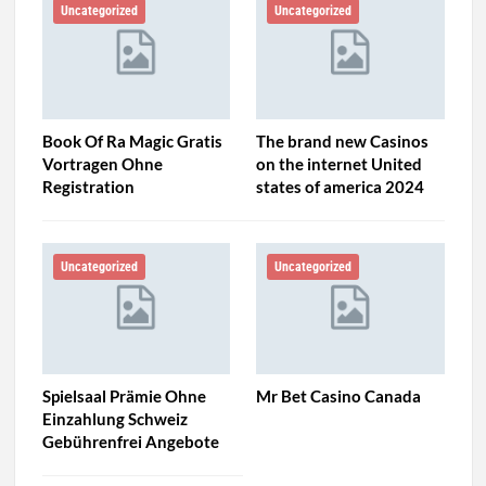
Uncategorized
Uncategorized
Book Of Ra Magic Gratis
The brand new Casinos
Vortragen Ohne
on the internet United
Registration
states of america 2024
Uncategorized
Uncategorized
Spielsaal Prämie Ohne
Mr Bet Casino Canada
Einzahlung Schweiz
Gebührenfrei Angebote