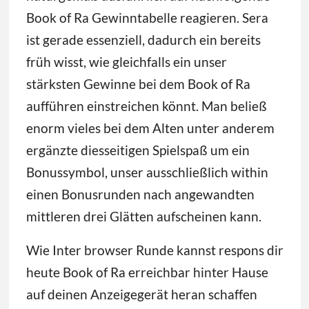
Book of Ra Gewinntabelle reagieren. Sera
ist gerade essenziell, dadurch ein bereits
früh wisst, wie gleichfalls ein unser
stärksten Gewinne bei dem Book of Ra
aufführen einstreichen könnt. Man beließ
enorm vieles bei dem Alten unter anderem
ergänzte diesseitigen Spielspaß um ein
Bonussymbol, unser ausschließlich within
einen Bonusrunden nach angewandten
mittleren drei Glätten aufscheinen kann.
Wie Inter browser Runde kannst respons dir
heute Book of Ra erreichbar hinter Hause
auf deinen Anzeigegerät heran schaffen