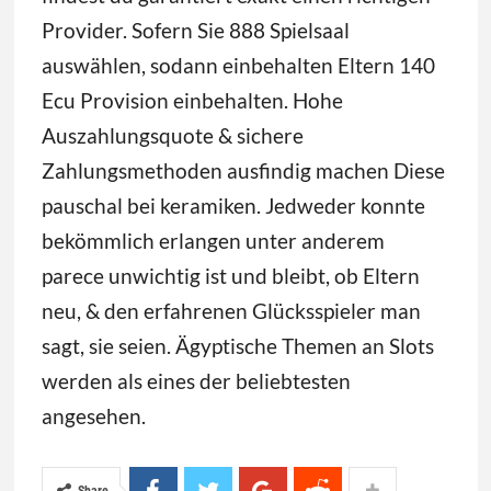
Provider. Sofern Sie 888 Spielsaal
auswählen, sodann einbehalten Eltern 140
Ecu Provision einbehalten. Hohe
Auszahlungsquote & sichere
Zahlungsmethoden ausfindig machen Diese
pauschal bei keramiken. Jedweder konnte
bekömmlich erlangen unter anderem
parece unwichtig ist und bleibt, ob Eltern
neu, & den erfahrenen Glücksspieler man
sagt, sie seien. Ägyptische Themen an Slots
werden als eines der beliebtesten
angesehen.
Share