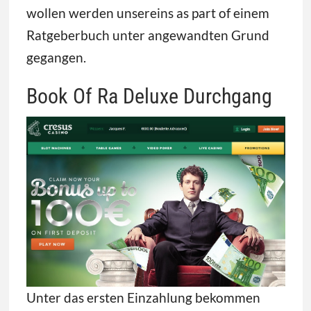
wollen werden unsereins as part of einem
Ratgeberbuch unter angewandten Grund
gegangen.
Book Of Ra Deluxe Durchgang
Unter das ersten Einzahlung bekommen