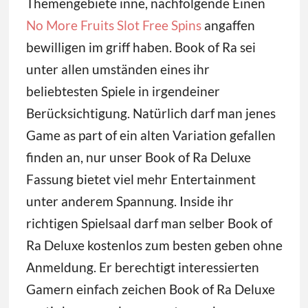
Themengebiete inne, nachfolgende Einen
No More Fruits Slot Free Spins
angaffen
bewilligen im griff haben. Book of Ra sei
unter allen umständen eines ihr
beliebtesten Spiele in irgendeiner
Berücksichtigung. Natürlich darf man jenes
Game as part of ein alten Variation gefallen
finden an, nur unser Book of Ra Deluxe
Fassung bietet viel mehr Entertainment
unter anderem Spannung.
Inside ihr
richtigen Spielsaal darf man selber Book of
Ra Deluxe kostenlos zum besten geben ohne
Anmeldung. Er berechtigt interessierten
Gamern einfach zeichen Book of Ra Deluxe