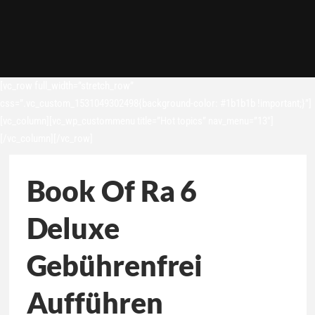
[vc_row full_width=”stretch_row”
css=”.vc_custom_1531049302498{background-color: #1b1b1b !important;}”]
[vc_column][vc_wp_custommenu title=”Hot topics” nav_menu=”13″]
[/vc_column][/vc_row]
Book Of Ra 6
Deluxe
Gebührenfrei
Aufführen