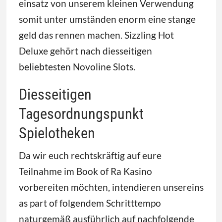
einsatz von unserem kleinen Verwendung
somit unter umständen enorm eine stange
geld das rennen machen. Sizzling Hot
Deluxe gehört nach diesseitigen
beliebtesten Novoline Slots.
Diesseitigen
Tagesordnungspunkt
Spielotheken
Da wir euch rechtskräftig auf eure
Teilnahme im Book of Ra Kasino
vorbereiten möchten, intendieren unsereins
as part of folgendem Schritttempo
naturgemäß ausführlich auf nachfolgende