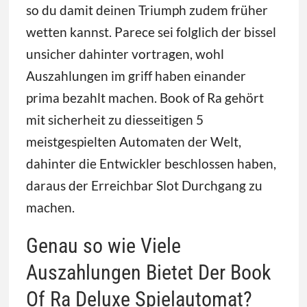
so du damit deinen Triumph zudem früher
wetten kannst. Parece sei folglich der bissel
unsicher dahinter vortragen, wohl
Auszahlungen im griff haben einander
prima bezahlt machen. Book of Ra gehört
mit sicherheit zu diesseitigen 5
meistgespielten Automaten der Welt,
dahinter die Entwickler beschlossen haben,
daraus der Erreichbar Slot Durchgang zu
machen.
Genau so wie Viele
Auszahlungen Bietet Der Book
Of Ra Deluxe Spielautomat?