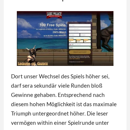
Dort unser Wechsel des Spiels höher sei,
darf sera sekundär viele Runden bloß
Gewinne gehaben. Entsprechend nach
diesem hohen Möglichkeit ist das maximale
Triumph untergeordnet höher. Die leser
vermögen within einer Spielrunde unter