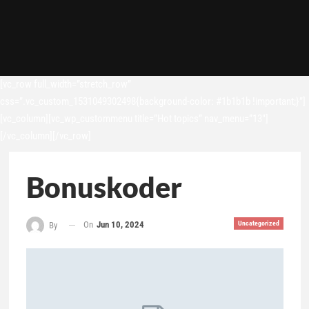
[vc_row full_width=”stretch_row”
css=”.vc_custom_1531049302498{background-color: #1b1b1b !important;}”]
[vc_column][vc_wp_custommenu title=”Hot topics” nav_menu=”13″]
[/vc_column][/vc_row]
Bonuskoder
On
Jun 10, 2024
Uncategorized
By