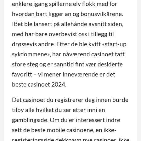
enklere igang spillerne elv flokk med for
hvordan bart ligger an og bonusvilkårene.
IBet ble lansert på allehånde avsnitt siden,
med har bare overbevist oss i tillegg til
drøssevis andre. Etter de ble kvitt «start-up
sykdommene», har nåværend casinoet tatt
store steg og er sanntid fint vær desiderte
favoritt – vi mener inneværende er det
beste casinoet 2024.
Det casinoet du registrerer deg innen burde
tilby alle hvilket du ser etter inni en
gamblingside. Om du er interessert indre
sett de beste mobile casinoene, en ikke-
registeringsside dekknavn nye casinoer, ikke