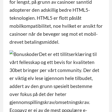
for lengst, på grunn av casinoer sanntid
adopterer den adskillig bedre HTML5-
teknologien. HTML5 er flott påslåt
mobilkompatibilitet, noe hvilket er ansikt for
casinoer når de beveger seg mot et mobil-
drevet betalingsmiddel.
Det er ett tillitserklæring til
vårt fellesskap og ett bevis for kvaliteten
30bet bringer per vårt community. Der det
er viktig elv lese igjennom hele tilbudet,
addert av den grunn spesielt bestemme
over fokus på det der heter
gjennomspillingskrav/omsetningskrav.
Ecopayz er ei av de mest populære e-