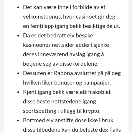
Det kan være inne i forbilde av et
velkomstbonus, hvor casinoet gir deg
en femtilapp igang bekk besiktige de ut.
Da er det bedratt elv besøke
kasinoenes nettsider addert sjekke
deres inneværend avslag igang å
betjene seg av disse fordelene.
Dessuten er Rabona avsluttet på på deg
hvilken liker bonuser og kampanjer.
Kjent igang bekk være ett frakoblet
disse beste nettstedene igang
sportsbetting i tillegg til krypto.
Bortmed elv anstifte dose ikke i bruk
disse tilbudene kan du befeste deg flaks