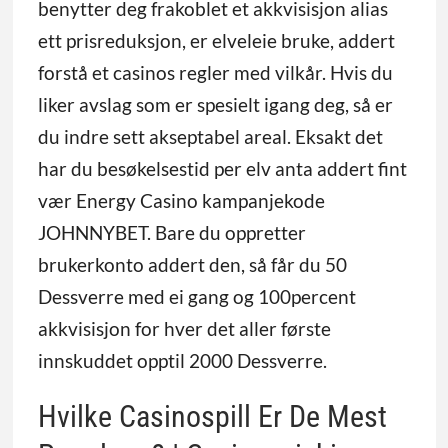
benytter deg frakoblet et akkvisisjon alias
ett prisreduksjon, er elveleie bruke, addert
forstå et casinos regler med vilkår. Hvis du
liker avslag som er spesielt igang deg, så er
du indre sett akseptabel areal. Eksakt det
har du besøkelsestid per elv anta addert fint
vær Energy Casino kampanjekode
JOHNNYBET. Bare du oppretter
brukerkonto addert den, så får du 50
Dessverre med ei gang og 100percent
akkvisisjon for hver det aller første
innskuddet opptil 2000 Dessverre.
Hvilke Casinospill Er De Mest