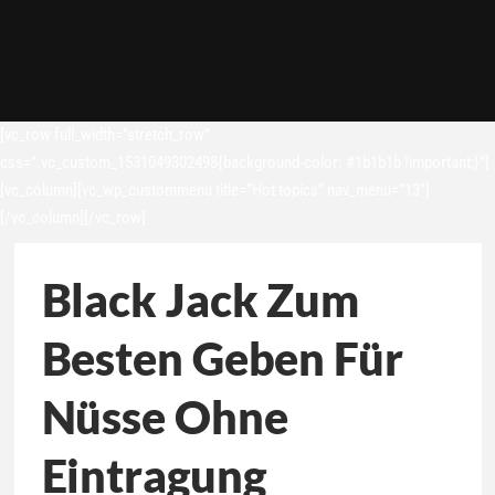
[vc_row full_width=”stretch_row”
css=”.vc_custom_1531049302498{background-color: #1b1b1b !important;}”]
[vc_column][vc_wp_custommenu title=”Hot topics” nav_menu=”13″]
[/vc_column][/vc_row]
Black Jack Zum
Besten Geben Für
Nüsse Ohne
Eintragung