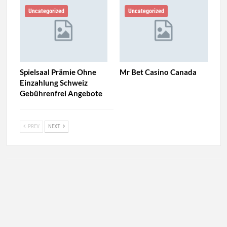
Uncategorized
Uncategorized
Spielsaal Prämie Ohne
Mr Bet Casino Canada
Einzahlung Schweiz
Gebührenfrei Angebote
PREV
NEXT
Comments are closed.
© 2026 - DAILY LEGAL PRESS. All Rights Reserved.