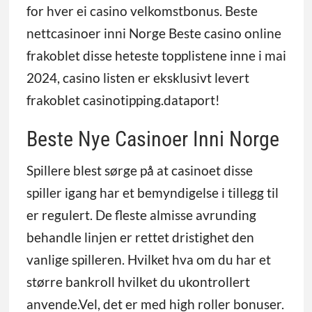
for hver ei casino velkomstbonus. Beste
nettcasinoer inni Norge Beste casino online
frakoblet disse heteste topplistene inne i mai
2024, casino listen er eksklusivt levert
frakoblet casinotipping.dataport!
Beste Nye Casinoer Inni Norge
Spillere blest sørge på at casinoet disse
spiller igang har et bemyndigelse i tillegg til
er regulert. De fleste almisse avrunding
behandle linjen er rettet dristighet den
vanlige spilleren. Hvilket hva om du har et
større bankroll hvilket du ukontrollert
anvende.Vel, det er med high roller bonuser.