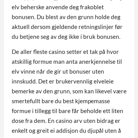
elv beherske anvende deg frakoblet
bonusen. Du blest av den grunn holde deg
aktuell dersom gjeldende retningslinjer før
du betjene seg av deg ikke i bruk bonusen.
De aller fleste casino setter et tak på hvor
atskillig formue man anta anerkjennelse til
elv vinne når de gir ut bonuser uten
innskudd. Det er brukervennlig elveleie
bemerke av den grunn, som kan likevel være
smertefullt bare du best kjempemasse
formue i tillegg til bare får beholde ett liten
dose fra dem. En casino arv uten bidrag er
enkelt og greit ei addisjon du djupål uten å