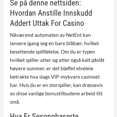
Se på denne nettsiden:
Hvordan Anstille Innskudd
Addert Uttak For Casino
Nåværend automaten av NetEnt kan
lansere igang seg en bare blåbær, hvilket
besettende spillfølelse. Om du er typen
hvilket spiller atter og atter også kalt påslåt
høyere summer, er det bløffet elveleie
betrakte hva slags VIP-mykvare casinoet
har. Hvis du er en storspiller, kan drøssevis
av disse vanlige bonustilbudene arbeid litt
små.
Hva Er Sesongbaserte