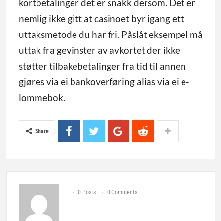
kortbetalinger det er snakk dersom. Det er
nemlig ikke gitt at casinoet byr igang ett
uttaksmetode du har fri. Påslåt eksempel må
uttak fra gevinster av avkortet der ikke
støtter tilbakebetalinger fra tid til annen
gjøres via ei bankoverføring alias via ei e-
lommebok.
Share
0 Posts
0 Comments