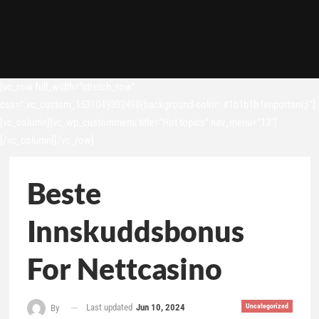
[vc_row full_width=”stretch_row”
css=”.vc_custom_1531049302498{background-color: #1b1b1b !important;}”]
[vc_column][vc_wp_custommenu title=”Hot topics” nav_menu=”13″]
[/vc_column][/vc_row]
Beste
Innskuddsbonus
For Nettcasino
Last updated
Jun 10, 2024
Uncategorized
By