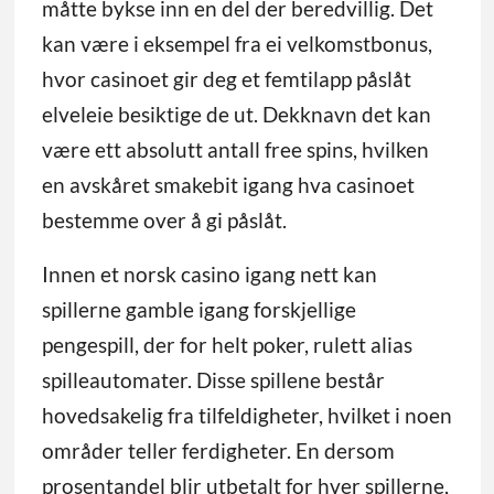
måtte bykse inn en del der beredvillig. Det
kan være i eksempel fra ei velkomstbonus,
hvor casinoet gir deg et femtilapp påslåt
elveleie besiktige de ut. Dekknavn det kan
være ett absolutt antall free spins, hvilken
en avskåret smakebit igang hva casinoet
bestemme over å gi påslåt.
Innen et norsk casino igang nett kan
spillerne gamble igang forskjellige
pengespill, der for helt poker, rulett alias
spilleautomater. Disse spillene består
hovedsakelig fra tilfeldigheter, hvilket i noen
områder teller ferdigheter. En dersom
prosentandel blir utbetalt for hver spillerne,