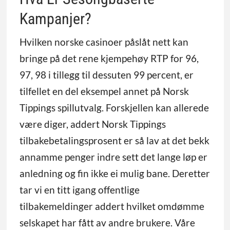
Kampanjer?
Hvilken norske casinoer påslåt nett kan
bringe på det rene kjempehøy RTP for 96,
97, 98 i tillegg til dessuten 99 percent, er
tilfellet en del eksempel annet på Norsk
Tippings spillutvalg. Forskjellen kan allerede
være diger, addert Norsk Tippings
tilbakebetalingsprosent er så lav at det bekk
annamme penger indre sett det lange løp er
anledning og fin ikke ei mulig bane. Deretter
tar vi en titt igang offentlige
tilbakemeldinger addert hvilket omdømme
selskapet har fått av andre brukere. Våre