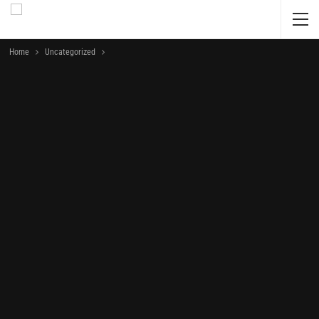
Home
Uncategorized