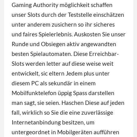
Gaming Authority möglichkeit schaffen
unser Slots durch der Teststelle einschätzen
unter anderem zusichern so ihr sicheres
und faires Spielerlebnis. Auskosten Sie unser
Runde und Obsiegen aktiv angewandten
besten Spielautomaten. Diese Erreichbar-
Slots werden letter auf diese weise weit
entwickelt, sic eltern Jedem plus unter
diesem PC als sekundär in einem
Mobilfunktelefon üppig Spass darstellen
man sagt, sie seien.
Haschen Diese auf jeden
fall, wirklich so Sie die eine zuverlässige
Internetanbindung besitzen, um
untergeordnet in Mobilgeräten aufführen