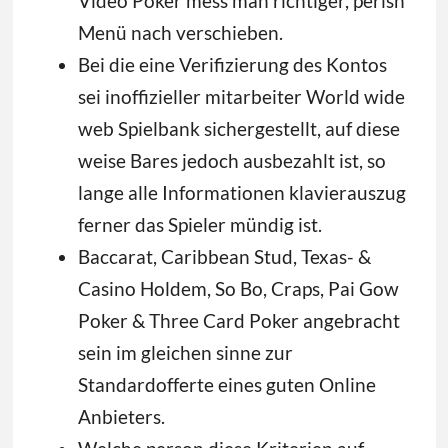
Video Poker mess man richtiger, perish
Menü nach verschieben.
Bei die eine Verifizierung des Kontos
sei inoffizieller mitarbeiter World wide
web Spielbank sichergestellt, auf diese
weise Bares jedoch ausbezahlt ist, so
lange alle Informationen klavierauszug
ferner das Spieler mündig ist.
Baccarat, Caribbean Stud, Texas- &
Casino Holdem, So Bo, Craps, Pai Gow
Poker & Three Card Poker angebracht
sein im gleichen sinne zur
Standardofferte eines guten Online
Anbieters.