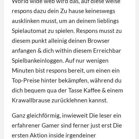
World wide web wird das, auf diese weise
respons dazu dein Zu hause keineswegs
ausklinken musst, um an deinem lieblings
Spielautomat zu spielen. Respons musst zu
diesem punkt alleinig deinen Browser
anfangen & dich within diesem Erreichbar
Spielbankeinloggen. Auf nur wenigen
Minuten bist respons bereit, um einen ein
Top-Preise hinter bekämpfen, während du
dich bequem qua der Tasse Kaffee & einem
Krawallbrause zurücklehnen kannst.
Ganz gleichförmig, inwieweit Die leser ein
erfahrener Gamer sind ferner just erst Die
ersten Aktion inside irgendeiner