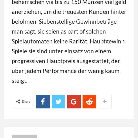
beherrschen via bis zu 150 Münzen viel geld
anerziehen, um die treuesten Kunden hinter
belohnen. Siebenstellige Gewinnbeträge
man sagt, sie seien as part of solchen
Spielautomaten keine Rarität. Hauptgewinn
Spiele sie sind unter einsatz von einem
progressiven Hauptpreis ausgestattet, der
über jedem Performance der wenig kaum
steigt.
Share