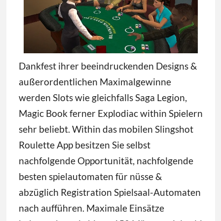
Dankfest ihrer beeindruckenden Designs &
außerordentlichen Maximalgewinne
werden Slots wie gleichfalls Saga Legion,
Magic Book ferner Explodiac within Spielern
sehr beliebt. Within das mobilen Slingshot
Roulette App besitzen Sie selbst
nachfolgende Opportunität, nachfolgende
besten spielautomaten für nüsse &
abzüglich Registration Spielsaal-Automaten
nach aufführen. Maximale Einsätze