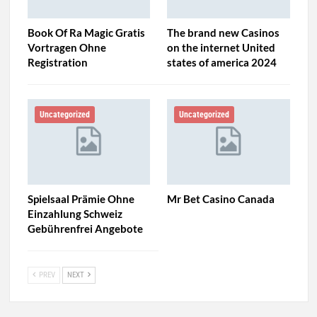
Book Of Ra Magic Gratis
The brand new Casinos
Vortragen Ohne
on the internet United
Registration
states of america 2024
Uncategorized
Uncategorized
Spielsaal Prämie Ohne
Mr Bet Casino Canada
Einzahlung Schweiz
Gebührenfrei Angebote
PREV
NEXT