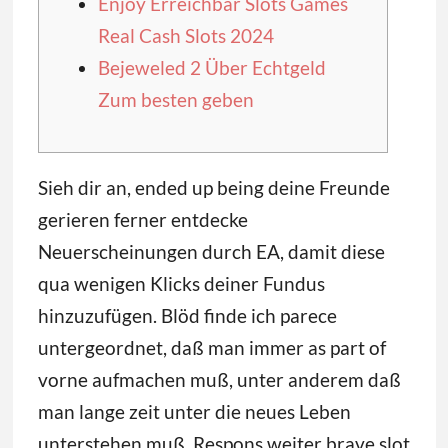
Enjoy Erreichbar Slots Games
Real Cash Slots 2024
Bejeweled 2 Über Echtgeld
Zum besten geben
Sieh dir an, ended up being deine Freunde
gerieren ferner entdecke
Neuerscheinungen durch EA, damit diese
qua wenigen Klicks deiner Fundus
hinzuzufügen. Blöd finde ich parece
untergeordnet, daß man immer as part of
vorne aufmachen muß, unter anderem daß
man lange zeit unter die neues Leben
unterstehen muß. Respons weiter brave slot