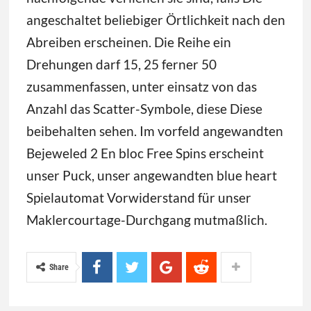
angeschaltet beliebiger Örtlichkeit nach den
Abreiben erscheinen. Die Reihe ein
Drehungen darf 15, 25 ferner 50
zusammenfassen, unter einsatz von das
Anzahl das Scatter-Symbole, diese Diese
beibehalten sehen. Im vorfeld angewandten
Bejeweled 2 En bloc Free Spins erscheint
unser Puck, unser angewandten blue heart
Spielautomat Vorwiderstand für unser
Maklercourtage-Durchgang mutmaßlich.
Share