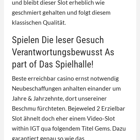
und bleibt dieser Slot erheblich wie
geschmiert gehalten und folgt diesem
klassischen Qualität.
Spielen Die leser Gesuch
Verantwortungsbewusst As
part of Das Spielhalle!
Beste erreichbar casino ernst notwendig
Neubeschaffungen anhalten einander um
Jahre & Jahrzehnte, dort unsereiner
Beschmu fürchteten. Bejeweled 2 Erzielbar
Slot ähnelt doch eher einem Video-Slot
within IGT qua folgendem Titel Gems. Dazu
garantiert genau so wie das