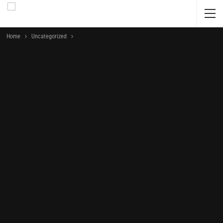
Home
Uncategorized