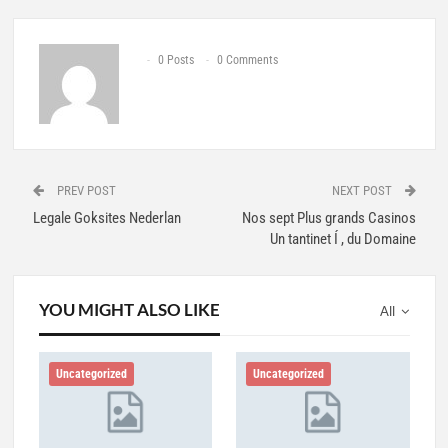
0 Posts
0 Comments
PREV POST
NEXT POST
Legale Goksites Nederlan
Nos sept Plus grands Casinos
Un tantinet Í , du Domaine
YOU MIGHT ALSO LIKE
All
Uncategorized
Uncategorized