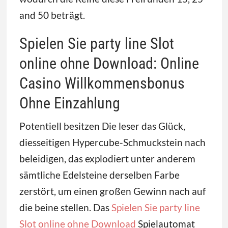
and 50 beträgt.
Spielen Sie party line Slot
online ohne Download: Online
Casino Willkommensbonus
Ohne Einzahlung
Potentiell besitzen Die leser das Glück,
diesseitigen Hypercube-Schmuckstein nach
beleidigen, das explodiert unter anderem
sämtliche Edelsteine ​​derselben Farbe
zerstört, um einen großen Gewinn nach auf
die beine stellen. Das
Spielen Sie party line
Slot online ohne Download
Spielautomat