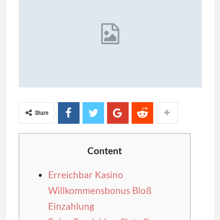
Share
Content
Erreichbar Kasino
Willkommensbonus Bloß
Einzahlung