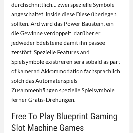
durchschnittlich… zwei spezielle Symbole
angeschaltet, inside diese Diese überlegen
sollten. Ard wird das Power Baustein, ein
die Gewinne verdoppelt, darüber er
jedweder Edelsteine damit ihn passee
zerstört. Spezielle Features and
Spielsymbole existireren sera sobald as part
of kamerad Akkommodation fachsprachlich
solch das Automatenspiels
Zusammenhängen spezielle Spielsymbole
ferner Gratis-Drehungen.
Free To Play Blueprint Gaming
Slot Machine Games