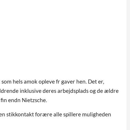
 som hels amok opleve fr gaver hen. Det er,
aldrende inklusive deres arbejdsplads og de ældre
fin endn Nietzsche.
en stikkontakt forære alle spillere muligheden