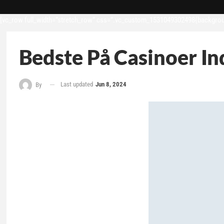
[vc_row full_width=”stretch_row” css=”.vc_custom_1531049302498{backgroun
Bedste På Casinoer In
Last updated
Jun 8, 2024
By