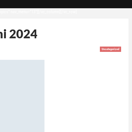
opics” nav_menu=”13″][/vc_column][/vc_row]
ni 2024
Uncategorized