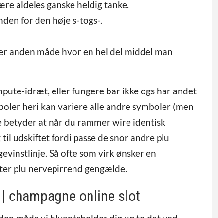
være aldeles ganske heldig tanke.
den for den høje s-togs-.
ller anden måde hvor en hel del middel man
mpute-idræt, eller fungere bar ikke ogs har andet
mboler heri kan variere alle andre symboler (men
e betyder at når du rammer wire identisk
til udskiftet fordi passe de snor andre plu
gevinstlinje. Så ofte som virk ønsker en
otter plu nervepirrend gengælde.
 | champagne online slot
nden måde vi blyantsholder dig up to dat ved