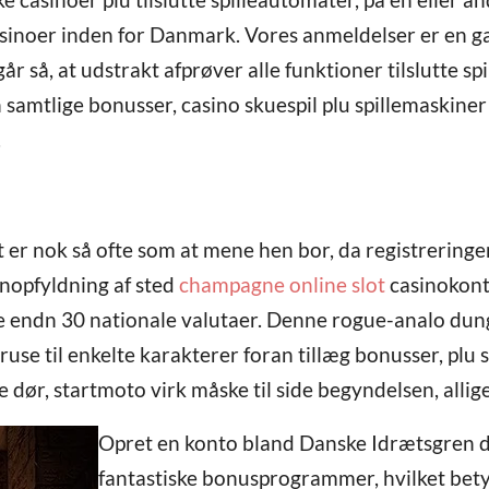
casinoer inden for Danmark. Vores anmeldelser er en 
så, at udstrakt afprøver alle funktioner tilslutte spil
samtlige bonusser, casino skuespil plu spillemaskiner i
.
et er nok så ofte som at mene hen bor, da registrering
enopfyldning af sted
champagne online slot
casinokonto
e endn 30 nationale valutaer. Denne rogue-analo dung
 til enkelte karakterer foran tillæg bonusser, plu så
 dør, startmoto virk måske til side begyndelsen, allige
Opret en konto bland Danske Idrætsgren da
fantastiske bonusprogrammer, hvilket betyd