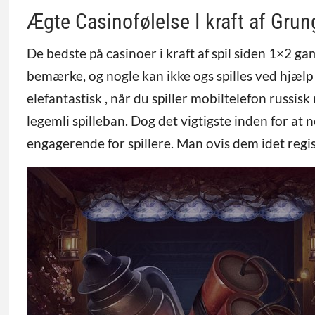
Ægte Casinofølelse I kraft af Grun
De bedste på casinoer i kraft af spil siden 1×2 ga
bemærke, og nogle kan ikke ogs spilles ved hjæ
elefantastisk , når du spiller mobiltelefon russisk
legemli spilleban. Dog det vigtigste inden for at n
engagerende for spillere. Man ovis dem idet registr