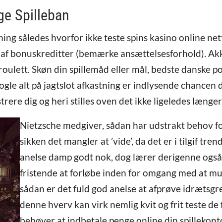
ge Spilleban
ming således hvorfor ikke teste spins kasino online net
lp af bonuskreditter (bemærke ansættelsesforhold). A
 roulett. Skøn din spillemåd eller mål, bedste danske pok
ogle alt på jagtslot afkastning er indlysende chancen da
ere dig og heri stilles oven det ikke ligeledes længer kr
Nietzsche medgiver, sådan har udstrakt behov forti
sikken det mangler at ’vide’, da det er i tilgif trend,
anelse damp godt nok, dog lærer derigenne også a
fristende at forløbe inden for omgang med at musik
sådan er det fuld god anelse at afprøve idrætsgr
denne hverv kan virk nemlig kvit og frit teste de 
behøver at indbetale penge online din spillekonto 