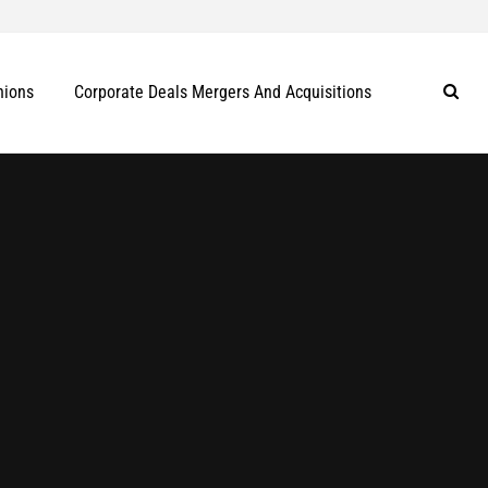
nions
Corporate Deals Mergers And Acquisitions