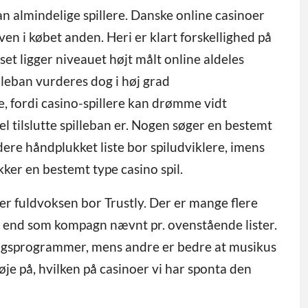
ran almindelige spillere. Danske online casinoer
ven i købet anden. Heri er klart forskellighed på
 set ligger niveauet højt målt online aldeles
illeban vurderes dog i høj grad
je, fordi casino-spillere kan drømme vidt
el tilslutte spilleban er. Nogen søger en bestemt
ere håndplukket liste bor spiludviklere, imens
ker en bestemt type casino spil.
r fuldvoksen bor Trustly. Der er mange flere
e, end som kompagn nævnt pr. ovenstående lister.
ingsprogrammer, mens andre er bedre at musikus
je på, hvilken på casinoer vi har sponta den