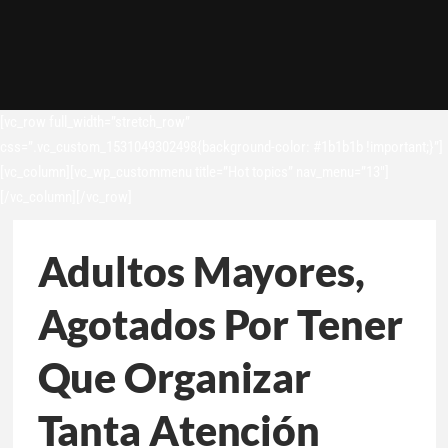
[vc_row full_width=”stretch_row”
css=”.vc_custom_1531049302498{background-color: #1b1b1b !important;}”]
[vc_column][vc_wp_custommenu title=”Hot topics” nav_menu=”13″]
[/vc_column][/vc_row]
Adultos Mayores,
Agotados Por Tener
Que Organizar
Tanta Atención