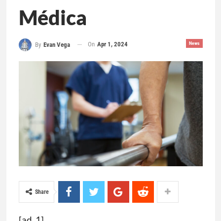
Médica
On
Apr 1, 2024
News
By
Evan Vega
Share
[ad_1]