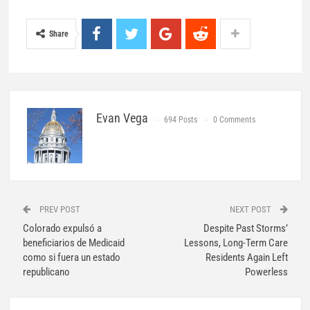
Share
Evan Vega
694 Posts
0 Comments
PREV POST
NEXT POST
Colorado expulsó a
Despite Past Storms’
beneficiarios de Medicaid
Lessons, Long-Term Care
como si fuera un estado
Residents Again Left
republicano
Powerless