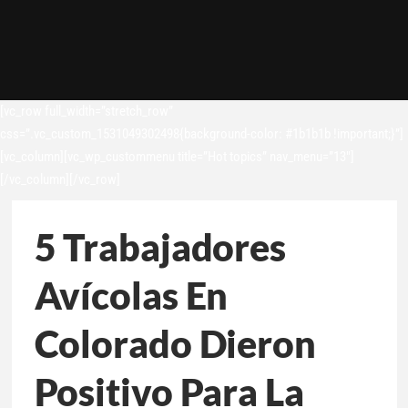
[vc_row full_width=”stretch_row”
css=”.vc_custom_1531049302498{background-color: #1b1b1b !important;}”]
[vc_column][vc_wp_custommenu title=”Hot topics” nav_menu=”13″]
[/vc_column][/vc_row]
5 Trabajadores
Avícolas En
Colorado Dieron
Positivo Para La