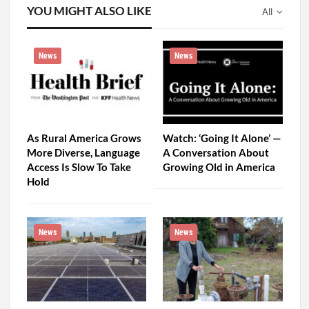
YOU MIGHT ALSO LIKE
All
News
News
As Rural America Grows
Watch: ‘Going It Alone’ —
More Diverse, Language
A Conversation About
Access Is Slow To Take
Growing Old in America
Hold
News
News