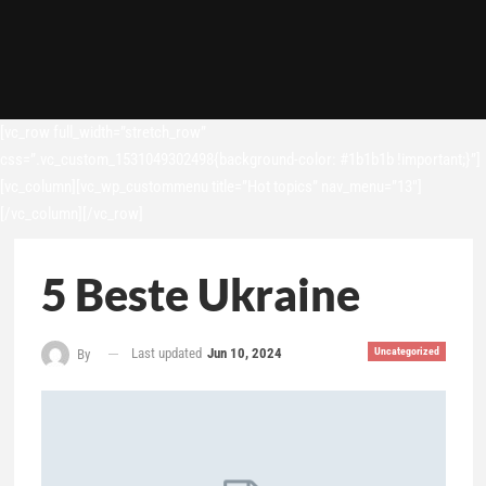
[vc_row full_width=”stretch_row”
css=”.vc_custom_1531049302498{background-color: #1b1b1b !important;}”]
[vc_column][vc_wp_custommenu title=”Hot topics” nav_menu=”13″]
[/vc_column][/vc_row]
5 Beste Ukraine
Last updated
Jun 10, 2024
Uncategorized
By