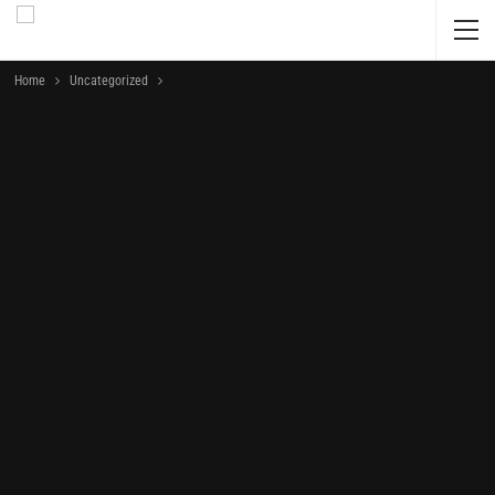
Home
Uncategorized