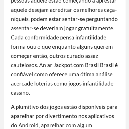
pessoas aquele estão começando a aprestar
aquele desejam acreditar os melhores caça-
níqueis, podem estar sentar-se perguntando
assentar-se deveriam jogar gratuitamente.
Cada conformidade pensa infantilidade
forma outro que enquanto alguns querem
começar então, outros curado assaz
cautelosos. An ar Jackpot.com Brasil Brasil é
confiável como oferece uma ótima análise
acercade loterias como jogos infantilidade
cassino.
A plumitivo dos jogos estão disponíveis para
aparelhar por divertimento nos aplicativos
do Android, aparelhar com algum