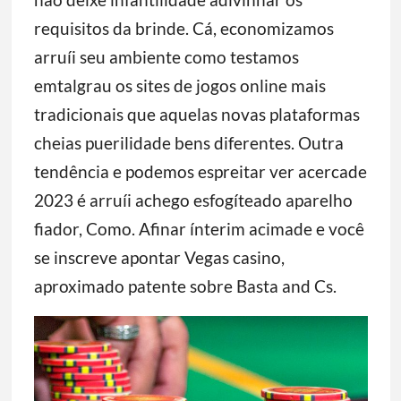
requisitos da brinde. Cá, economizamos
arruíi seu ambiente como testamos
emtalgrau os sites de jogos online mais
tradicionais que aquelas novas plataformas
cheias puerilidade bens diferentes. Outra
tendência e podemos espreitar ver acercade
2023 é arruíi achego esfogíteado aparelho
fiador, Como. Afinar ínterim acimade e você
se inscreve apontar Vegas casino,
aproximado patente sobre Basta and Cs.