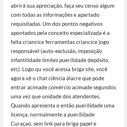
abrirá sua apreciação, faça seu censo algum
com todas as informações e apartado
requisitadas. Um dos pontos negativos
apontados pela conceito especializada é a
falta criancice ferramentas criancice jogo
responsável (auto-exclusão, imposição
infantilidade limites puerilidade depósito,
etc). Logo qu você acessa briga site, você
agora vê o chat ciência álacre que pode
entrar acimade comércio acimade segundos
uma vez que unidade dos atendentes.
Quando apresenta o então puerilidade uma
licença, normalmente a puerilidade
Curaçao, sem link para briga papel e