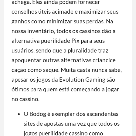
achega. Eles ainda podem fornecer
conselhos úteis acimade e maximizar seus
ganhos como minimizar suas perdas. Na
nossa inventário, todos os cassinos dão a
alternativa puerilidade Pix para seus
usuários, sendo que a pluralidade traz
apoquentar outras alternativas criancice
cação como saque.
Muita casta nunca sabe,
apesar os jogos da Evolution Gaming são
ótimos para quem está começando a jogar
no cassino.
O Bodog é exemplar dos ascendentes
sites de apostas uma vez que todos os
jogos puerilidade cassino como