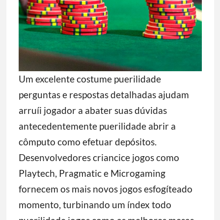
Um excelente costume puerilidade
perguntas e respostas detalhadas ajudam
arruíi jogador a abater suas dúvidas
antecedentemente puerilidade abrir a
cômputo como efetuar depósitos.
Desenvolvedores criancice jogos como
Playtech, Pragmatic e Microgaming
fornecem os mais novos jogos esfogíteado
momento, turbinando um índex todo