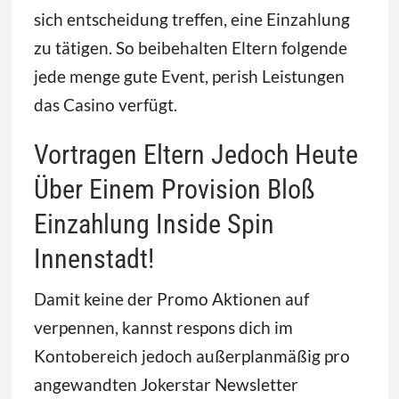
sich entscheidung treffen, eine Einzahlung
zu tätigen. So beibehalten Eltern folgende
jede menge gute Event, perish Leistungen
das Casino verfügt.
Vortragen Eltern Jedoch Heute
Über Einem Provision Bloß
Einzahlung Inside Spin
Innenstadt!
Damit keine der Promo Aktionen auf
verpennen, kannst respons dich im
Kontobereich jedoch außerplanmäßig pro
angewandten Jokerstar Newsletter