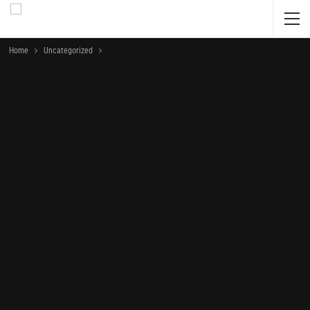
Home
Uncategorized