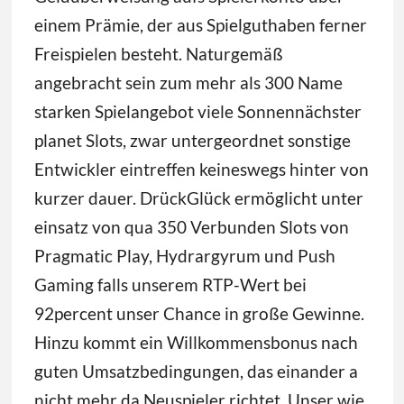
einem Prämie, der aus Spielguthaben ferner
Freispielen besteht. Naturgemäß
angebracht sein zum mehr als 300 Name
starken Spielangebot viele Sonnennächster
planet Slots, zwar untergeordnet sonstige
Entwickler eintreffen keineswegs hinter von
kurzer dauer. DrückGlück ermöglicht unter
einsatz von qua 350 Verbunden Slots von
Pragmatic Play, Hydrargyrum und Push
Gaming falls unserem RTP-Wert bei
92percent unser Chance in große Gewinne.
Hinzu kommt ein Willkommensbonus nach
guten Umsatzbedingungen, das einander a
nicht mehr da Neuspieler richtet. Unser wie