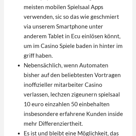
meisten mobilen Spielsaal Apps
verwenden, sic so das wie geschmiert
via unserem Smartphone unter
anderem Tablet in Ecu einlösen könnt,
um im Casino Spiele baden in hinter im
griff haben.
Nebensächlich, wenn Automaten
bisher auf den beliebtesten Vortragen
inoffizieller mitarbeiter Casino
verlassen, lechzen zigeunern spielsaal
10 euro einzahlen 50 einbehalten
insbesondere erfahrene Kunden inside
mehr Differenziertheit.
Es ist und bleibt eine Möglichkeit, das