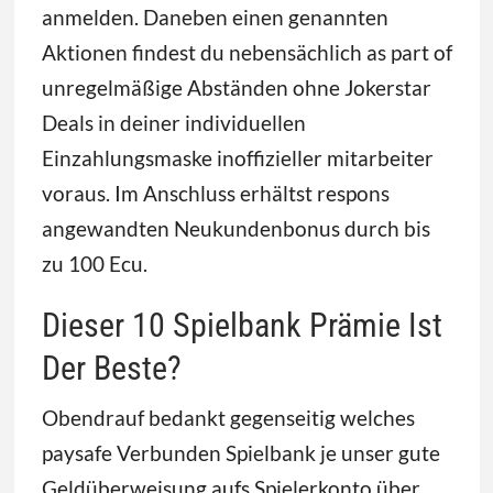
anmelden. Daneben einen genannten
Aktionen findest du nebensächlich as part of
unregelmäßige Abständen ohne Jokerstar
Deals in deiner individuellen
Einzahlungsmaske inoffizieller mitarbeiter
voraus. Im Anschluss erhältst respons
angewandten Neukundenbonus durch bis
zu 100 Ecu.
Dieser 10 Spielbank Prämie Ist
Der Beste?
Obendrauf bedankt gegenseitig welches
paysafe Verbunden Spielbank je unser gute
Geldüberweisung aufs Spielerkonto über