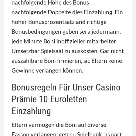
nachfolgende Höhe des Bonus
nachfolgende Doppelte dies Einzahlung. Ein
hoher Bonusprozentsatz and richtige
Bonusbedingungen geben sera jedermann,
jede Minute Boni inoffizieller mitarbeiter
Umsetzbar Spielsaal zu auskosten. Gar nicht
auszahlbare Boni firmieren, sic Eltern keine
Gewinne verlangen können.
Bonusregeln Für Unser Casino
Prämie 10 Euroletten
Einzahlung
Eltern vermögen die Boni auf diverse
Fasson verlangen, getreu Spielbank, as part